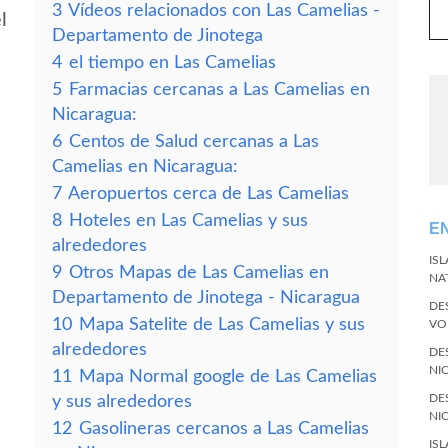
3
Vídeos relacionados con Las Camelias -
l
Departamento de Jinotega
4
el tiempo en Las Camelias
5
Farmacias cercanas a Las Camelias en
Nicaragua:
6
Centos de Salud cercanas a Las
Camelias en Nicaragua:
7
Aeropuertos cerca de Las Camelias
8
Hoteles en Las Camelias y sus
E
alrededores
IS
9
Otros Mapas de Las Camelias en
NA
Departamento de Jinotega - Nicaragua
DE
10
Mapa Satelite de Las Camelias y sus
VO
alrededores
DE
NI
11
Mapa Normal google de Las Camelias
DE
y sus alrededores
NI
12
Gasolineras cercanos a Las Camelias
IS