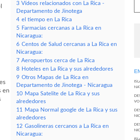
3
Vídeos relacionados con La Rica -
l
Departamento de Jinotega
4
el tiempo en La Rica
5
Farmacias cercanas a La Rica en
Nicaragua:
6
Centos de Salud cercanas a La Rica en
Nicaragua:
7
Aeropuertos cerca de La Rica
8
Hoteles en La Rica y sus alrededores
E
9
Otros Mapas de La Rica en
des
IS
Departamento de Jinotega - Nicaragua
NA
s en
10
Mapa Satelite de La Rica y sus
DE
s
alrededores
VO
11
Mapa Normal google de La Rica y sus
DE
NI
alrededores
DE
12
Gasolineras cercanos a La Rica en
NI
Nicaragua:
IS