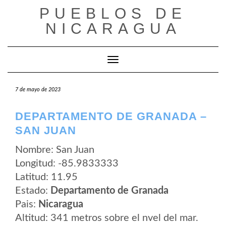
Saltar
PUEBLOS DE
al
contenido
NICARAGUA
Cambiar modo de navegación
7 de mayo de 2023
DEPARTAMENTO DE GRANADA –
SAN JUAN
Nombre: San Juan
Longitud: -85.9833333
Latitud: 11.95
Estado:
Departamento de Granada
Pais:
Nicaragua
Altitud: 341 metros sobre el nvel del mar.