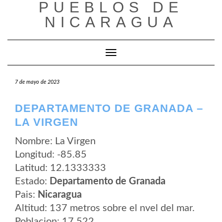
PUEBLOS DE
Saltar
al
NICARAGUA
contenido
Cambiar modo de navegación
7 de mayo de 2023
DEPARTAMENTO DE GRANADA –
LA VIRGEN
Nombre: La Virgen
Longitud: -85.85
Latitud: 12.1333333
Estado:
Departamento de Granada
Pais:
Nicaragua
Altitud: 137 metros sobre el nvel del mar.
Poblacion: 17.522