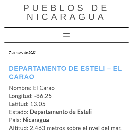
Saltar
PUEBLOS DE
al
contenido
NICARAGUA
Cambiar modo de navegación
7 de mayo de 2023
DEPARTAMENTO DE ESTELI – EL
CARAO
Nombre: El Carao
Longitud: -86.25
Latitud: 13.05
Estado:
Departamento de Esteli
Pais:
Nicaragua
Altitud: 2.463 metros sobre el nvel del mar.