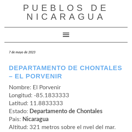
Saltar
PUEBLOS DE
al
contenido
NICARAGUA
Cambiar modo de navegación
7 de mayo de 2023
DEPARTAMENTO DE CHONTALES
– EL PORVENIR
Nombre: El Porvenir
Longitud: -85.1833333
Latitud: 11.8833333
Estado:
Departamento de Chontales
Pais:
Nicaragua
Altitud: 321 metros sobre el nvel del mar.