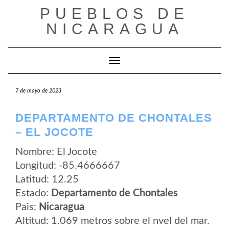
Saltar
PUEBLOS DE
al
contenido
NICARAGUA
Cambiar modo de navegación
7 de mayo de 2023
DEPARTAMENTO DE CHONTALES
– EL JOCOTE
Nombre: El Jocote
Longitud: -85.4666667
Latitud: 12.25
Estado:
Departamento de Chontales
Pais:
Nicaragua
Altitud: 1.069 metros sobre el nvel del mar.