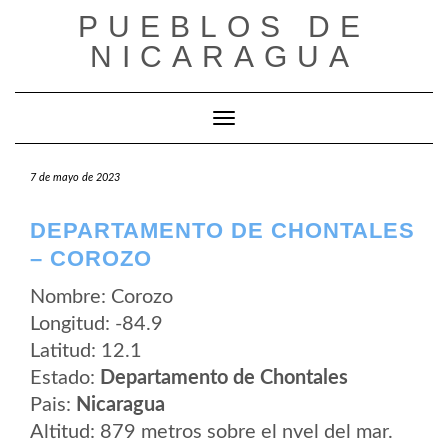
Saltar
PUEBLOS DE
al
contenido
NICARAGUA
Cambiar modo de navegación
7 de mayo de 2023
DEPARTAMENTO DE CHONTALES
– COROZO
Nombre: Corozo
Longitud: -84.9
Latitud: 12.1
Estado:
Departamento de Chontales
Pais:
Nicaragua
Altitud: 879 metros sobre el nvel del mar.