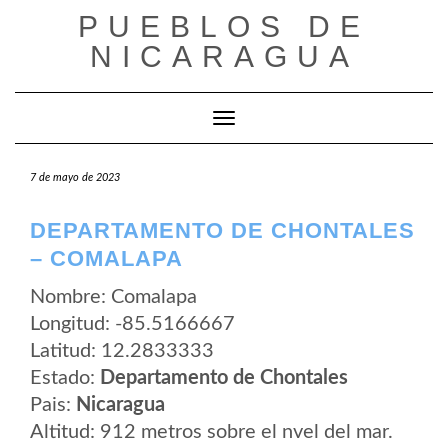
Saltar
PUEBLOS DE
al
contenido
NICARAGUA
Cambiar modo de navegación
7 de mayo de 2023
DEPARTAMENTO DE CHONTALES
– COMALAPA
Nombre: Comalapa
Longitud: -85.5166667
Latitud: 12.2833333
Estado:
Departamento de Chontales
Pais:
Nicaragua
Altitud: 912 metros sobre el nvel del mar.