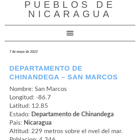
PUEBLOS DE
Saltar
al
NICARAGUA
contenido
Cambiar modo de navegación
7 de mayo de 2023
DEPARTAMENTO DE
CHINANDEGA – SAN MARCOS
Nombre: San Marcos
Longitud: -86.7
Latitud: 12.85
Estado:
Departamento de Chinandega
Pais:
Nicaragua
Altitud: 229 metros sobre el nvel del mar.
Poblacion: 4.346