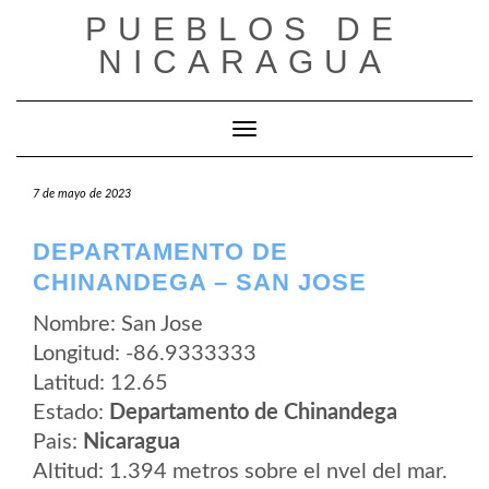
Saltar
PUEBLOS DE
al
contenido
NICARAGUA
Cambiar modo de navegación
7 de mayo de 2023
DEPARTAMENTO DE
CHINANDEGA – SAN JOSE
Nombre: San Jose
Longitud: -86.9333333
Latitud: 12.65
Estado:
Departamento de Chinandega
Pais:
Nicaragua
Altitud: 1.394 metros sobre el nvel del mar.