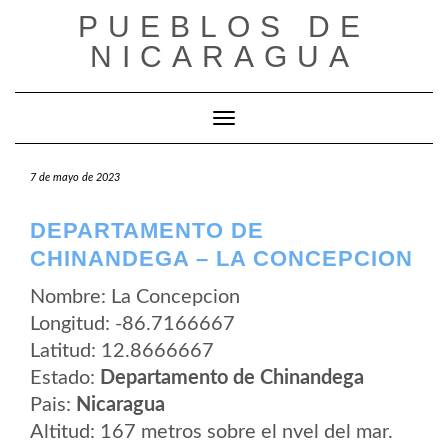
Saltar
PUEBLOS DE
al
contenido
NICARAGUA
Cambiar modo de navegación
7 de mayo de 2023
DEPARTAMENTO DE
CHINANDEGA – LA CONCEPCION
Nombre: La Concepcion
Longitud: -86.7166667
Latitud: 12.8666667
Estado:
Departamento de Chinandega
Pais:
Nicaragua
Altitud: 167 metros sobre el nvel del mar.