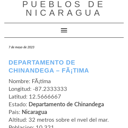
PUEBLOS DE
Saltar
al
NICARAGUA
contenido
Cambiar modo de navegación
7 de mayo de 2023
DEPARTAMENTO DE
CHINANDEGA – FÃ¡TIMA
Nombre: FÃ¡tima
Longitud: -87.2333333
Latitud: 12.5666667
Estado:
Departamento de Chinandega
Pais:
Nicaragua
Altitud: 32 metros sobre el nvel del mar.
Poblacion: 10.321