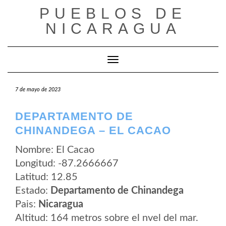
Saltar
PUEBLOS DE
al
contenido
NICARAGUA
Cambiar modo de navegación
7 de mayo de 2023
DEPARTAMENTO DE
CHINANDEGA – EL CACAO
Nombre: El Cacao
Longitud: -87.2666667
Latitud: 12.85
Estado:
Departamento de Chinandega
Pais:
Nicaragua
Altitud: 164 metros sobre el nvel del mar.