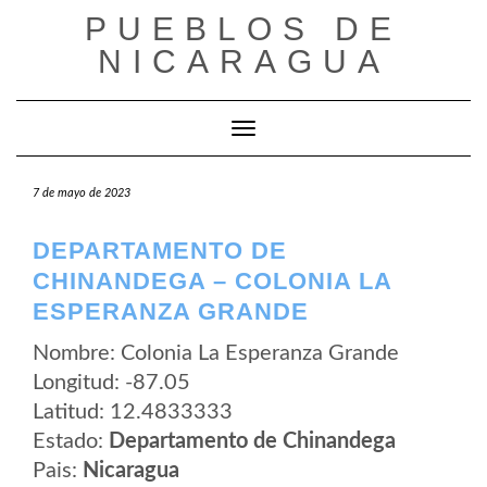
Saltar
PUEBLOS DE
al
contenido
NICARAGUA
Cambiar modo de navegación
7 de mayo de 2023
DEPARTAMENTO DE
CHINANDEGA – COLONIA LA
ESPERANZA GRANDE
Nombre: Colonia La Esperanza Grande
Longitud: -87.05
Latitud: 12.4833333
Estado:
Departamento de Chinandega
Pais:
Nicaragua