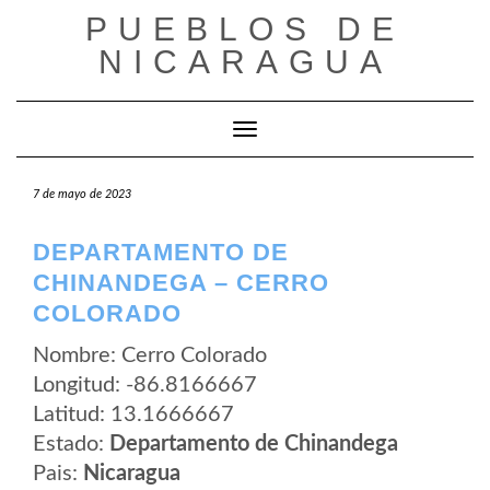
Saltar
PUEBLOS DE
al
contenido
NICARAGUA
Cambiar modo de navegación
7 de mayo de 2023
DEPARTAMENTO DE
CHINANDEGA – CERRO
COLORADO
Nombre: Cerro Colorado
Longitud: -86.8166667
Latitud: 13.1666667
Estado:
Departamento de Chinandega
Pais:
Nicaragua