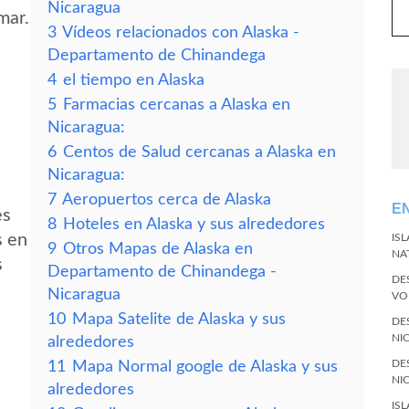
Nicaragua
mar.
3
Vídeos relacionados con Alaska -
Departamento de Chinandega
4
el tiempo en Alaska
5
Farmacias cercanas a Alaska en
Nicaragua:
6
Centos de Salud cercanas a Alaska en
Nicaragua:
7
Aeropuertos cerca de Alaska
E
es
8
Hoteles en Alaska y sus alrededores
s en
IS
9
Otros Mapas de Alaska en
NA
s
Departamento de Chinandega -
DE
Nicaragua
VO
10
Mapa Satelite de Alaska y sus
DE
NI
alrededores
DE
11
Mapa Normal google de Alaska y sus
NI
alrededores
IS