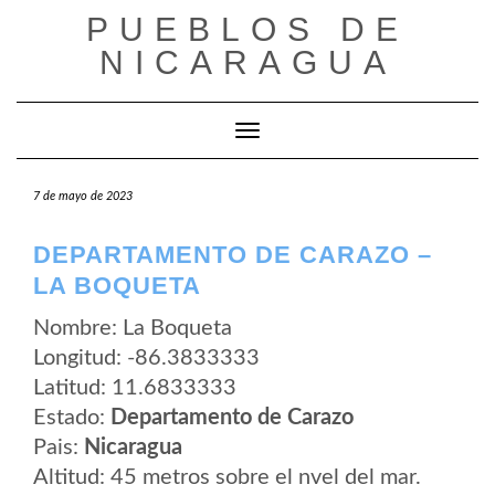
Saltar
PUEBLOS DE
al
contenido
NICARAGUA
Cambiar modo de navegación
7 de mayo de 2023
DEPARTAMENTO DE CARAZO –
LA BOQUETA
Nombre: La Boqueta
Longitud: -86.3833333
Latitud: 11.6833333
Estado:
Departamento de Carazo
Pais:
Nicaragua
Altitud: 45 metros sobre el nvel del mar.