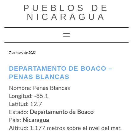
Saltar
PUEBLOS DE
al
contenido
NICARAGUA
Cambiar modo de navegación
7 de mayo de 2023
DEPARTAMENTO DE BOACO –
PENAS BLANCAS
Nombre: Penas Blancas
Longitud: -85.1
Latitud: 12.7
Estado:
Departamento de Boaco
Pais:
Nicaragua
Altitud: 1.177 metros sobre el nvel del mar.