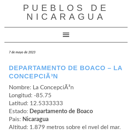
Saltar
PUEBLOS DE
al
contenido
NICARAGUA
Cambiar modo de navegación
7 de mayo de 2023
DEPARTAMENTO DE BOACO – LA
CONCEPCIÃ³N
Nombre: La ConcepciÃ³n
Longitud: -85.75
Latitud: 12.5333333
Estado:
Departamento de Boaco
Pais:
Nicaragua
Altitud: 1.879 metros sobre el nvel del mar.