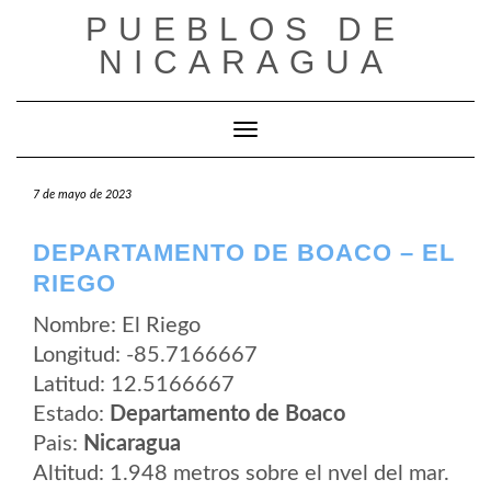
Saltar
PUEBLOS DE
al
contenido
NICARAGUA
Cambiar modo de navegación
7 de mayo de 2023
DEPARTAMENTO DE BOACO – EL
RIEGO
Nombre: El Riego
Longitud: -85.7166667
Latitud: 12.5166667
Estado:
Departamento de Boaco
Pais:
Nicaragua
Altitud: 1.948 metros sobre el nvel del mar.