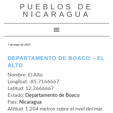
Saltar
PUEBLOS DE
al
contenido
NICARAGUA
Cambiar modo de navegación
7 de mayo de 2023
DEPARTAMENTO DE BOACO – EL
ALTO
Nombre: El Alto
Longitud: -85.7166667
Latitud: 12.2666667
Estado:
Departamento de Boaco
Pais:
Nicaragua
Altitud: 1.204 metros sobre el nvel del mar.