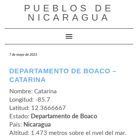
Saltar
PUEBLOS DE
al
contenido
NICARAGUA
Cambiar modo de navegación
7 de mayo de 2023
DEPARTAMENTO DE BOACO –
CATARINA
Nombre: Catarina
Longitud: -85.7
Latitud: 12.3666667
Estado:
Departamento de Boaco
Pais:
Nicaragua
Altitud: 1.473 metros sobre el nvel del mar.