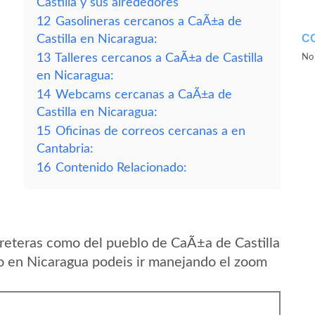
Castilla y sus alrededores
12
Gasolineras cercanos a CaÃ±a de
C
Castilla en Nicaragua:
13
Talleres cercanos a CaÃ±a de Castilla
No 
en Nicaragua:
14
Webcams cercanas a CaÃ±a de
Castilla en Nicaragua:
15
Oficinas de correos cercanas a en
Cantabria:
16
Contenido Relacionado:
reteras como del pueblo de CaÃ±a de Castilla
 en Nicaragua podeis ir manejando el zoom