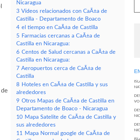
Nicaragua
l
3
Vídeos relacionados con CaÃ±a de
Castilla - Departamento de Boaco
4
el tiempo en CaÃ±a de Castilla
5
Farmacias cercanas a CaÃ±a de
Castilla en Nicaragua:
6
Centos de Salud cercanas a CaÃ±a de
Castilla en Nicaragua:
7
Aeropuertos cerca de CaÃ±a de
E
Castilla
IS
8
Hoteles en CaÃ±a de Castilla y sus
NA
 de
alrededores
DE
9
Otros Mapas de CaÃ±a de Castilla en
VO
Departamento de Boaco - Nicaragua
DE
NI
10
Mapa Satelite de CaÃ±a de Castilla y
sus alrededores
DE
NI
11
Mapa Normal google de CaÃ±a de
IS